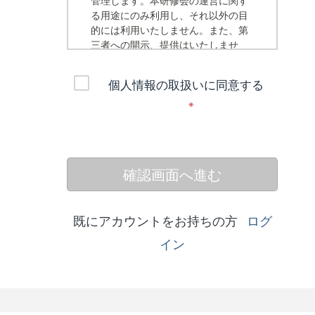
管理します。本研修会の運営に関す
る用途にのみ利用し、それ以外の目
的には利用いたしません。また、第
三者への開示、提供はいたしませ
ん。 上記の取扱いに同意の上、「同
意する」ボックスをクリックして、
個人情報の取扱いに同意する
フォームを送信してください。
※
確認画面へ進む
既にアカウントをお持ちの方
ログ
イン